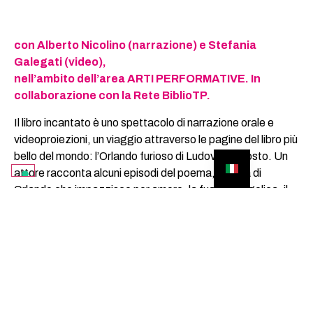
con Alberto Nicolino (narrazione) e Stefania
Galegati (video),
nell’ambito dell’area ARTI PERFORMATIVE. In
collaborazione con la Rete BiblioTP.
Il libro incantato è uno spettacolo di narrazione orale e
videoproiezioni, un viaggio attraverso le pagine del libro più
bello del mondo: l’Orlando furioso di Ludovico Ariosto. Un
attore racconta alcuni episodi del poema, la follia di
Orlando che impazzisce per amore, la fuga di Angelica, il
viaggio sulla luna di Astolfo… Alle sue spalle scorre un
flusso d’immagini, un racconto parallelo, che s’incontra e
sovrappone alle parole.
Ciclo di 6 incontri in diverse biblioteche di Trapani (Santa
Ninfa, Partanna, Gibellina, Calatafimi, Campobello,
Castellammare del Golfo), della durata di circa 45 minuti, in