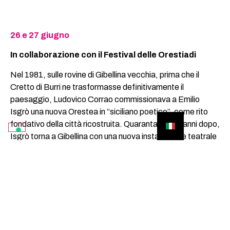
26 e 27 giugno
In collaborazione con il Festival delle Orestiadi
Nel 1981, sulle rovine di Gibellina vecchia, prima che il
Cretto di Burri ne trasformasse definitivamente il
paesaggio, Ludovico Corrao commissionava a Emilio
Isgrò una nuova Orestea in “siciliano poetico”, come rito
fondativo della città ricostruita. Quarantacinque anni dopo,
Isgrò torna a Gibellina con una nuova installazione teatrale
site-specific sul Cretto: un percorso in cui le parole e le
cancellature dell’artista si intrecciano con voci, suoni e luci,
dalla luce del tramonto al buio profondo. L’azione rinnova il
gesto originario, rilanciando un messaggio di rinascita
culturale in un tempo segnato da nuove crisi e “terremoti di
civiltà”.
Appuntamento alle 19:30 presso il Cretto di Burri.