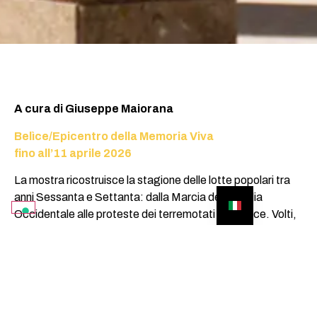
A cura di Giuseppe Maiorana
Belìce/Epicentro della Memoria Viva
fino all’11 aprile 2026
La mostra ricostruisce la stagione delle lotte popolari tra
anni Sessanta e Settanta: dalla Marcia della Sicilia
Occidentale alle proteste dei terremotati del Belìce. Volti,
slogan, cortei fotografati da Bruna Amico, Letizia
Battaglia, Toni Nicolini, Studio Labruzzo, Pucci Scafidi e
altri, restituiscono una memoria condivisa, dando voce a
comunità che rivendicavano ricostruzione, diritti e dignità.