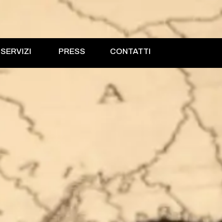
SERVIZI
PRESS
CONTATTI