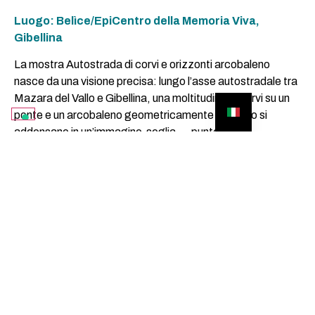
Luogo: Belìce/EpiCentro della Memoria Viva,
Gibellina
La mostra Autostrada di corvi e orizzonti arcobaleno
nasce da una visione precisa: lungo l’asse autostradale tra
Mazara del Vallo e Gibellina, una moltitudine di corvi su un
ponte e un arcobaleno geometricamente perfetto si
addensano in un’immagine-soglia — punto di
condensazione simbolica in cui si stratificano la perdita, la
trasformazione e la memoria del Belìce.
Giuseppina Giordano
ha lavorato con le scuole della
città e del territorio, invitando i bambini a tradurre
graficamente quel titolo. I disegni prodotti sono stati poi
riletti come tavole di un TAT (Thematic Apperception
Test) e utilizzati come dispositivi di attivazione narrativa
nelle interviste agli abitanti, focalizzate sul tema
dell’Amore.