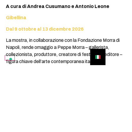
A cura di Andrea Cusumano e Antonio Leone
Gibellina
Dal 9 ottobre al 13 dicembre 2026
La mostra, in collaborazione con la Fondazione Morra di
Napoli, rende omaggio a Peppe Morra – gallerista,
collezionista, produttore, creatore di festival ed editore –
figura chiave dell’arte contemporanea italiana e
internazionale. La sua collezione, che ha dato vita alla
Fondazione Morra, al Museo Laboratorio Hermann Nitsch,
a Casa Shimamoto, a Casa Morra – Archivio d’Arte
Contemporanea a Palazzo Cassano Ayerbo d’Aragona e
al progetto di cittadella dell’arte a Caggiano, è una delle
più straordinarie esperienze di collezionismo privato in
Italia. In mostra, tra le altre, le celebri “sei stanze” di Allan
Kaprow, i “relitti” di Hermann Nitsch, le opere di Günther
Brus, le esperienze Fluxus di Dick Higgins, Charlotte